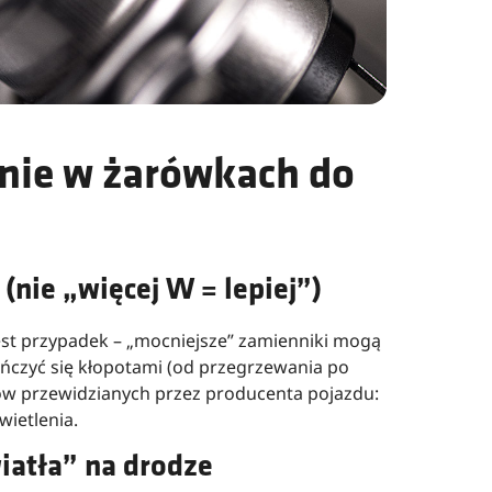
nie w żarówkach do
 (nie „więcej W = lepiej”)
est przypadek – „mocniejsze” zamienniki mogą
kończyć się kłopotami (od przegrzewania po
rów przewidzianych przez producenta pojazdu:
ietlenia.
wiatła” na drodze