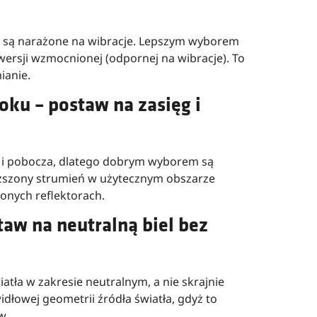
h i są narażone na wibracje. Lepszym wyborem
wersji wzmocnionej (odpornej na wibracje). To
ianie.
oku – postaw na zasięg i
em i pobocza, dlatego dobrym wyborem są
wyższony strumień w użytecznym obszarze
ionych reflektorach.
taw na neutralną biel bez
tła w zakresie neutralnym, a nie skrajnie
łowej geometrii źródła światła, gdyż to
w.