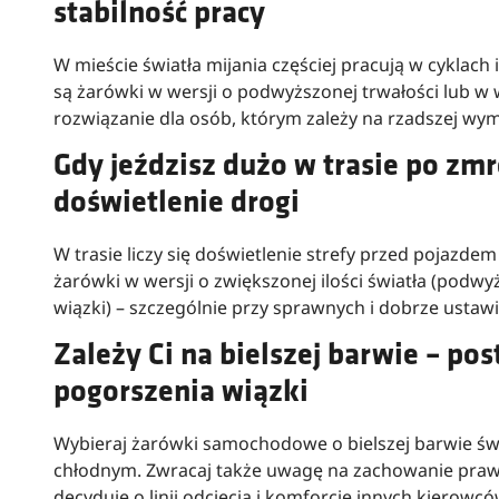
stabilność pracy
W mieście światła mijania częściej pracują w cyklac
są żarówki w wersji o podwyższonej trwałości lub w 
rozwiązanie dla osób, którym zależy na rzadszej wym
Gdy jeździsz dużo w trasie po zmr
doświetlenie drogi
W trasie liczy się doświetlenie strefy przed pojazd
żarówki w wersji o zwiększonej ilości światła (pod
wiązki) – szczególnie przy sprawnych i dobrze ustaw
Zależy Ci na bielszej barwie – pos
pogorszenia wiązki
Wybieraj żarówki samochodowe o bielszej barwie świa
chłodnym. Zwracaj także uwagę na zachowanie prawid
decyduje o linii odcięcia i komforcie innych kierowcó