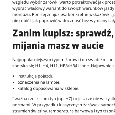
względu wybór żarówki warto potraktować jak prostą
wybrać właściwy wariant do swoich warunków jazdy 
montażu. Poniżej znajdziesz konkretne wskazówki: ja
nie robić i jak poprawić widoczność bez wymiany cał
Zanim kupisz: sprawdź, 
mijania masz w aucie
Najpopularniejszym typem żarówki do świateł mijania
spotyka się H1, H4, H11, HB3/HB4 i inne. Najpewniejsz
instrukcja pojazdu,
oznaczenia na lampie,
katalog dopasowania w sklepie.
I ważna rzecz: sam typ (np. H7) to jeszcze nie wszyst
normami. W przypadku klasycznych żarówek samocho
strumień świetlny, temperatura barwowa i typ trzonka