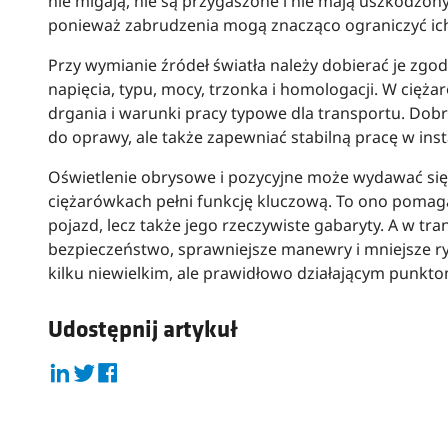
nie migają, nie są przygaszone i nie mają uszkodzony
ponieważ zabrudzenia mogą znacząco ograniczyć ic
Przy wymianie źródeł światła należy dobierać je zg
napięcia, typu, mocy, trzonka i homologacji. W cięż
drgania i warunki pracy typowe dla transportu. Dobr
do oprawy, ale także zapewniać stabilną pracę w in
Oświetlenie obrysowe i pozycyjne może wydawać się m
ciężarówkach pełni funkcję kluczową. To ono pomag
pojazd, lecz także jego rzeczywiste gabaryty. A w t
bezpieczeństwo, sprawniejsze manewry i mniejsze ry
kilku niewielkim, ale prawidłowo działającym punkto
Udostępnij artykuł