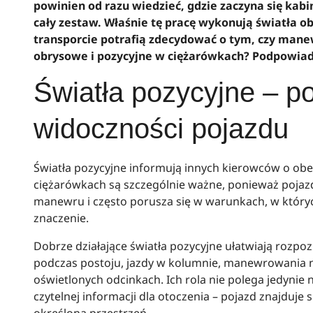
powinien od razu wiedzieć, gdzie zaczyna się kabin
cały zestaw. Właśnie tę pracę wykonują światła ob
transporcie potrafią zdecydować o tym, czy manew
obrysowe i pozycyjne w ciężarówkach? Podpowi
Światła pozycyjne – p
widoczności pojazdu
Światła pozycyjne informują innych kierowców o obe
ciężarówkach są szczególnie ważne, ponieważ pojaz
manewru i często porusza się w warunkach, w który
znaczenie.
Dobrze działające światła pozycyjne ułatwiają rozpoz
podczas postoju, jazdy w kolumnie, manewrowania n
oświetlonych odcinkach. Ich rola nie polega jedynie 
czytelnej informacji dla otoczenia – pojazd znajduje 