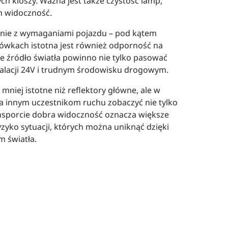
ch kloszy. Ważna jest także czystość lamp,
h widoczność.
odnie z wymaganiami pojazdu – pod kątem
arówkach istotna jest również odporność na
e źródło światła powinno nie tylko pasować
stalacji 24V i trudnym środowisku drogowym.
niej istotne niż reflektory główne, ale w
a innym uczestnikom ruchu zobaczyć nie tylko
ransporcie dobra widoczność oznacza większe
zyko sytuacji, których można uniknąć dzięki
m światła.