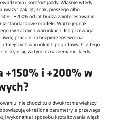
rowadzenia i komfort jazdy. Właśnie wtedy
auważyć zakręt, znak, pieszego albo
50% i +200% od lat budzą zainteresowanie
 niż standardowe modele. Warto jednak
żdego i w każdych warunkach. Ich przewaga
prawdę pracuje na bezpieczeństwo: na
 trudniejszych warunkach pogodowych. Z tego
e kryje się za tymi oznaczeniami i kiedy
ia +150% i +200% w
wych?
waniu, nie chodzi tu o dwukrotnie większy
bowiązują określone parametry, a przewaga
yzji wykonania i sposobu kształtowania wiązki