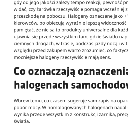
gdy od jego jakości zależy tempo reakcji, pewność p
widać, czy żarówka rzeczywiście pomaga wcześniej z
przeszkodę na poboczu. Halogeny oznaczane jako +1
kierowców, bo obiecują wyraźnie lepszą widoczność
pamiętać, że nie są to produkty uniwersalne dla ka
ujawnia się przede wszystkim tam, gdzie światło na
ciemnych drogach, w trasie, podczas jazdy nocą i w
względu przed zakupem warto zrozumieć, co faktyczni
mocniejsze halogeny rzeczywiście mają sens.
Co oznaczają oznaczen
halogenach samochodo
Wbrew temu, co czasem sugeruje sam zapis na opako
pobór mocy. W homologowanych halogenach nadal o
wynika przede wszystkim z konstrukcji żarnika, prec
światła.