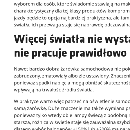
wyborem dla osób, które świadomie stawiają na mak
charakterystyczny dla tej klasy produktów kompromi
jazdy będzie to opcja najbardziej praktyczna, ale tam
światła, ich przewaga staje się naprawdę odczuwalna
Więcej światła nie wysta
nie pracuje prawidłowo
Nawet bardzo dobra żarówka samochodowa nie pokaże 
zabrudzony, zmatowiały albo źle ustawiony. Znaczenie
ponieważ spadki napięcia mogą obniżać skuteczność
wpływają na trwałość źródła światła.
W praktyce warto więc patrzeć na oświetlenie samoch
samą żarówkę. Duże znaczenie ma także wymiana p
ponieważ tylko wtedy obie lampy świecą z podobną mo
starsza, różnica w świetle staje się zauważalna szybc
dlatego wybór halogenów +150% lub +200% ma najwię