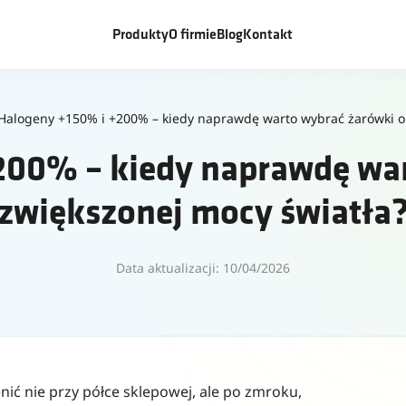
Produkty
O firmie
Blog
Kontakt
Halogeny +150% i +200% – kiedy naprawdę warto wybrać żarówki o 
200% – kiedy naprawdę war
zwiększonej mocy światła
Data aktualizacji: 10/04/2026
ić nie przy półce sklepowej, ale po zmroku,